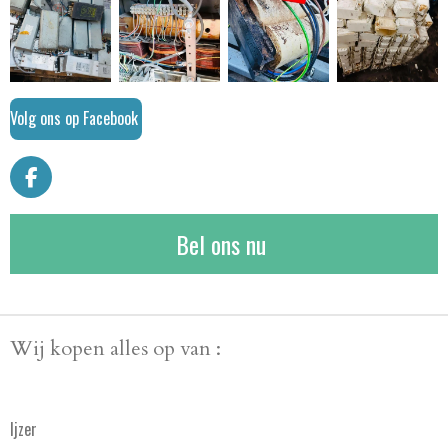
Volg ons op Facebook
F
a
c
Bel ons nu
e
b
o
o
k
Wij kopen alles op
va
n
:
Ijzer