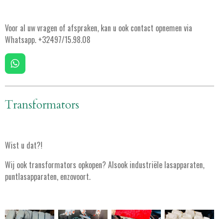
Voor al uw vragen of afspraken, kan u ook contact opnemen via
Whatsapp. +32497/15.98.08
W
h
a
t
Transformators
s
A
p
p
Wist u dat?!
Wij ook transformators opkopen? Alsook industriële lasapparaten,
puntlasapparaten, enzovoort.